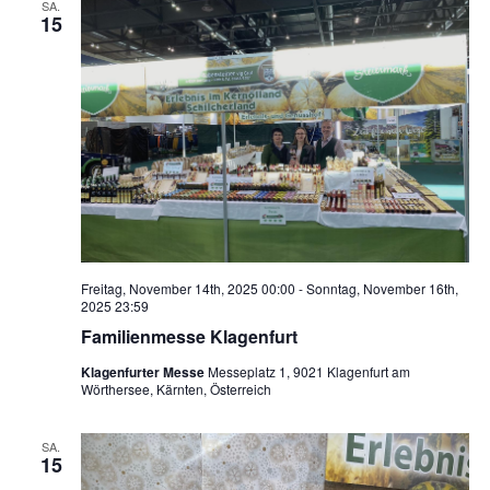
und
SA.
15
Ans
Nav
Freitag, November 14th, 2025 00:00
-
Sonntag, November 16th,
2025 23:59
Familienmesse Klagenfurt
Klagenfurter Messe
Messeplatz 1, 9021 Klagenfurt am
Wörthersee, Kärnten, Österreich
SA.
15