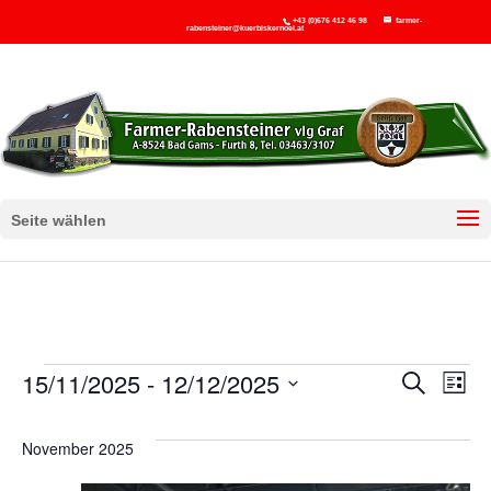
+43 (0)676 412 46 98
farmer-
rabensteiner@kuerbiskernoel.at
Seite wählen
Veranstaltungen
Ver
V
15/11/2025
 - 
12/12/2025
Suche
Liste
Datum
A
Suc
November 2025
wählen.
N