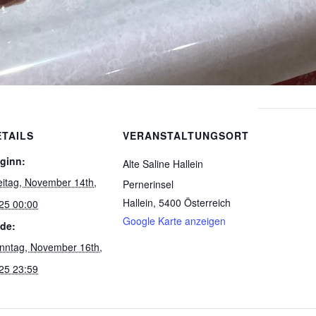
ETAILS
VERANSTALTUNGSORT
ginn:
Alte Saline Hallein
eitag, November 14th,
Pernerinsel
Hallein
,
5400
Österreich
25 00:00
Google Karte anzeigen
de:
nntag, November 16th,
25 23:59