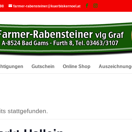
 98
farmer-rabensteiner@kuerbiskernoel.at
chtigungen
Gutschein
Online Shop
Auszeichnung
ts stattgefunden.