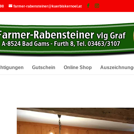
 98
farmer-rabensteiner@kuerbiskernoel.at
chtigungen
Gutschein
Online Shop
Auszeichnung