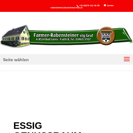
+43 (0)676 412 46 98
farmer-
rabensteiner@kuerbiskernoel.at
Seite wählen
ESSIG