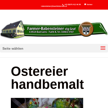
+43 (0)676 412 46 98
farmer-
rabensteiner@kuerbiskernoel.at
Seite wählen
Ostereier
handbemalt