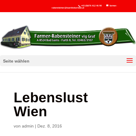
+43 (0)676 412 46 98
farmer-
rabensteiner@kuerbiskernoel.at
Seite wählen
Lebenslust
Wien
von
admin
|
Dez. 8, 2016