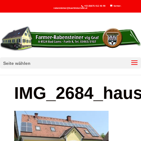
+43 (0)676 412 46 98
farmer-
rabensteiner@kuerbiskernoel.at
Seite wählen
IMG_2684_haus