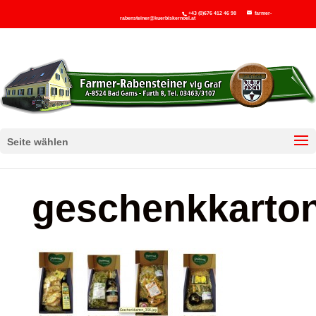
+43 (0)676 412 46 98
farmer-
rabensteiner@kuerbiskernoel.at
Seite wählen
geschenkkarto