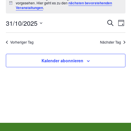
vorgesehen. Hier geht es zu den
nächsten bevorstehenden
für
Hinweis
Veranstaltungen
.
Freitag,
Ver
V
31/10/2025
Suche
Tag
Datum
Oktober
A
Suc
wählen.
Vorheriger Tag
Nächster Tag
N
31st,
und
2025
Kalender abonnieren
Ans
00:00
Nav