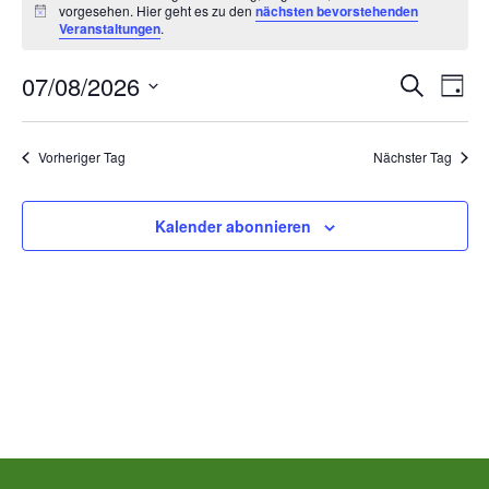
vorgesehen. Hier geht es zu den
nächsten bevorstehenden
für
Hinweis
Veranstaltungen
.
Freitag,
Ver
V
07/08/2026
Suche
Tag
Datum
August
A
Suc
wählen.
Vorheriger Tag
Nächster Tag
N
7th,
und
2026
Kalender abonnieren
Ans
00:00
Nav