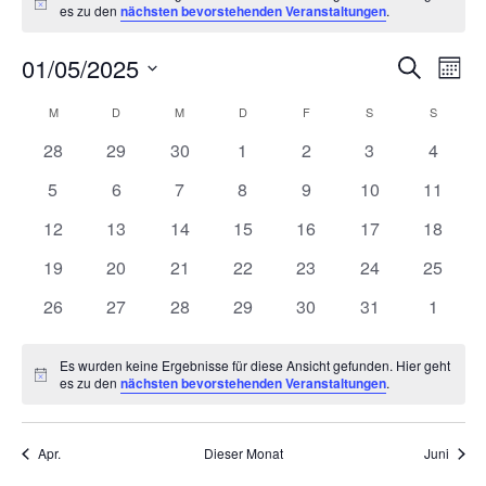
Hinweis
es zu den
nächsten bevorstehenden Veranstaltungen
.
Ver
V
01/05/2025
Suche
Monat
Datum
A
Suc
Kalender
M
MONTAG
D
DIENSTAG
M
MITTWOCH
D
DONNERSTAG
F
FREITAG
S
SAMSTAG
S
SONNT
wählen.
N
0
0
0
0
0
0
0
28
29
30
1
2
3
4
und
von
Veranstaltungen
Veranstaltungen
Veranstaltungen
Veranstaltungen
Veranstaltungen
Veranstaltunge
Veranst
0
0
0
0
0
0
0
5
6
7
8
9
10
11
Ans
Veranstaltungen
Veranstaltungen
Veranstaltungen
Veranstaltungen
Veranstaltungen
Veranstaltungen
Veranstaltungen
Veranst
0
0
0
0
0
0
0
12
13
14
15
16
17
18
Veranstaltungen
Veranstaltungen
Veranstaltungen
Veranstaltungen
Veranstaltungen
Veranstaltungen
Veranst
Nav
0
0
0
0
0
0
0
19
20
21
22
23
24
25
Veranstaltungen
Veranstaltungen
Veranstaltungen
Veranstaltungen
Veranstaltungen
Veranstaltungen
Veranst
0
0
0
0
0
0
0
26
27
28
29
30
31
1
Veranstaltungen
Veranstaltungen
Veranstaltungen
Veranstaltungen
Veranstaltungen
Veranstaltungen
Veranst
Es wurden keine Ergebnisse für diese Ansicht gefunden. Hier geht
Hinweis
es zu den
nächsten bevorstehenden Veranstaltungen
.
Apr.
Dieser Monat
Juni