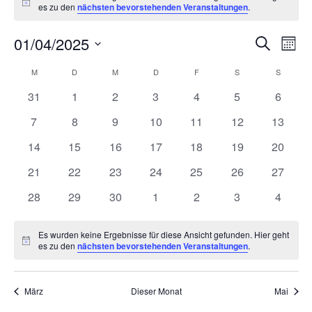
Hinweis
es zu den
nächsten bevorstehenden Veranstaltungen
.
Ver
V
01/04/2025
Suche
Monat
Datum
A
Suc
Kalender
M
MONTAG
D
DIENSTAG
M
MITTWOCH
D
DONNERSTAG
F
FREITAG
S
SAMSTAG
S
SONNT
wählen.
N
0
0
0
0
0
0
0
31
1
2
3
4
5
6
und
von
Veranstaltungen
Veranstaltungen
Veranstaltungen
Veranstaltungen
Veranstaltungen
Veranstaltunge
Veranst
0
0
0
0
0
0
0
7
8
9
10
11
12
13
Ans
Veranstaltungen
Veranstaltungen
Veranstaltungen
Veranstaltungen
Veranstaltungen
Veranstaltungen
Veranstaltungen
Veranst
0
0
0
0
0
0
0
14
15
16
17
18
19
20
Veranstaltungen
Veranstaltungen
Veranstaltungen
Veranstaltungen
Veranstaltungen
Veranstaltungen
Veranst
Nav
0
0
0
0
0
0
0
21
22
23
24
25
26
27
Veranstaltungen
Veranstaltungen
Veranstaltungen
Veranstaltungen
Veranstaltungen
Veranstaltungen
Veranst
0
0
0
0
0
0
0
28
29
30
1
2
3
4
Veranstaltungen
Veranstaltungen
Veranstaltungen
Veranstaltungen
Veranstaltungen
Veranstaltunge
Veranst
Es wurden keine Ergebnisse für diese Ansicht gefunden. Hier geht
Hinweis
es zu den
nächsten bevorstehenden Veranstaltungen
.
März
Dieser Monat
Mai