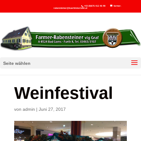
+43 (0)676 412 46 98
farmer-
rabensteiner@kuerbiskernoel.at
Seite wählen
Weinfestival
von
admin
|
Juni 27, 2017