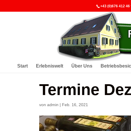
+43 (0)676 412 46
Start
Erlebniswelt
Über Uns
Betriebsbesi
Termine De
von
admin
|
Feb. 16, 2021