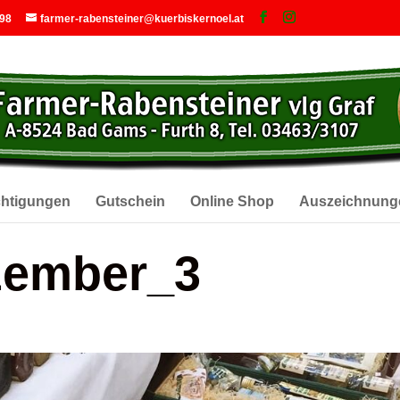
 98
farmer-rabensteiner@kuerbiskernoel.at
chtigungen
Gutschein
Online Shop
Auszeichnung
zember_3