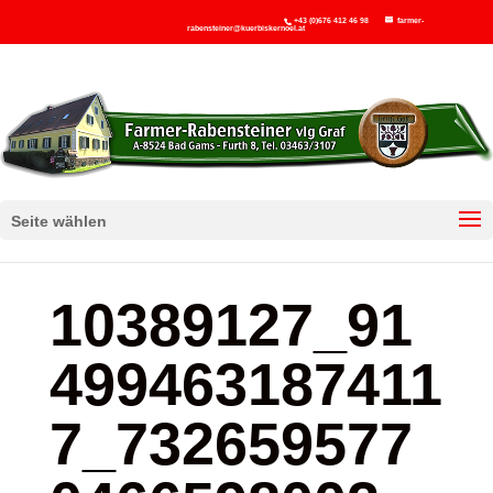
+43 (0)676 412 46 98
farmer-
rabensteiner@kuerbiskernoel.at
Seite wählen
10389127_91
499463187411
7_732659577