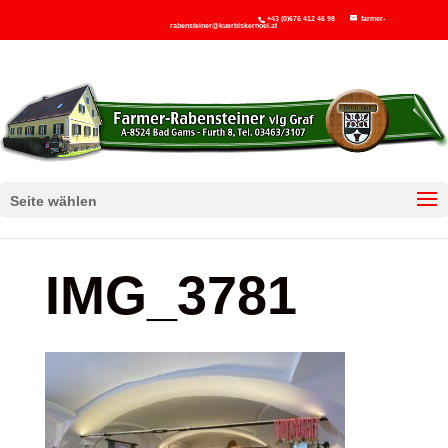
+43 (0)676 412 46 98
farmer-
rabensteiner@kuerbiskernoel.at
Seite wählen
IMG_3781