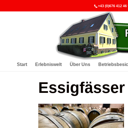
+43 (0)676 412 46
Start
Erlebniswelt
Über Uns
Betriebsbesi
Essigfässer