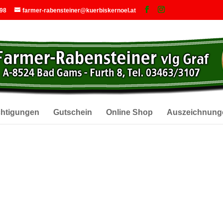
 98
farmer-rabensteiner@kuerbiskernoel.at
chtigungen
Gutschein
Online Shop
Auszeichnung