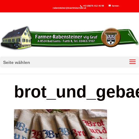
+43 (0)676 412 46 98
farmer-
rabensteiner@kuerbiskernoel.at
Seite wählen
brot_und_geba