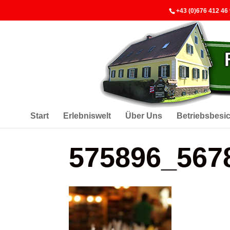
+43 (0)676 412 46
Start
Erlebniswelt
Über Uns
Betriebsbesi
575896_567