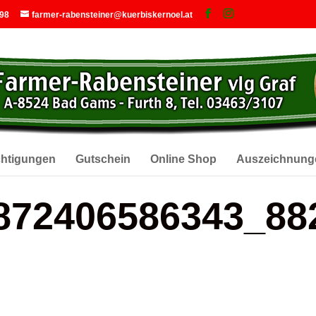
 98
farmer-rabensteiner@kuerbiskernoel.at
chtigungen
Gutschein
Online Shop
Auszeichnung
872406586343_88