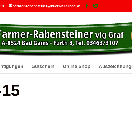
 98
farmer-rabensteiner@kuerbiskernoel.at
chtigungen
Gutschein
Online Shop
Auszeichnung
-15