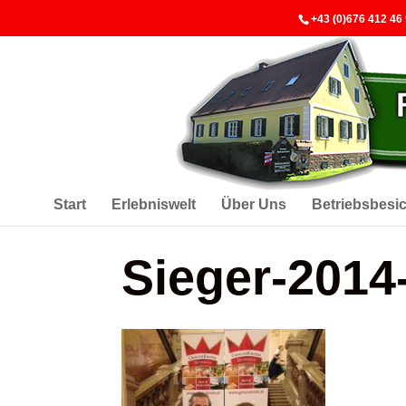
+43 (0)676 412 46
Start
Erlebniswelt
Über Uns
Betriebsbesi
Sieger-2014