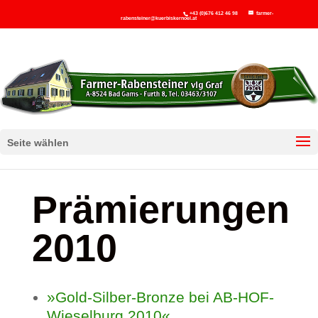
+43 (0)676 412 46 98
farmer-
rabensteiner@kuerbiskernoel.at
Seite wählen
Prämierungen
2010
»Gold-Silber-Bronze bei AB-HOF-
Wieselburg 2010«