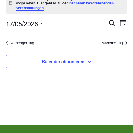
vorgesehen. Hier geht es zu den
nächsten bevorstehenden
für
Hinweis
Veranstaltungen
.
Sonntag,
Ver
V
17/05/2026
Suche
Tag
Datum
Mai
A
Suc
wählen.
Vorheriger Tag
Nächster Tag
N
17th,
und
2026
Kalender abonnieren
Ans
00:00
Nav