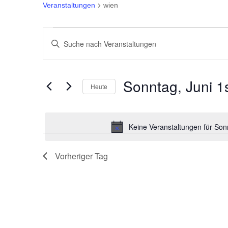
Veranstaltungen
wien
Veranstaltungen
Veranstaltungen
Bitte
für
Suche
Schlüsselwort
eingeben.
Sonntag,
und
Sonntag, Juni 1
Heute
Suche
Juni
Ansichten,
Datum
nach
wählen.
Veranstaltungen
1st,
Navigation
Keine Veranstaltungen für Son
Schlüsselwort.
2025
Vorheriger Tag
00:00