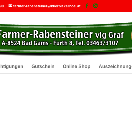
 98
farmer-rabensteiner@kuerbiskernoel.at
chtigungen
Gutschein
Online Shop
Auszeichnung