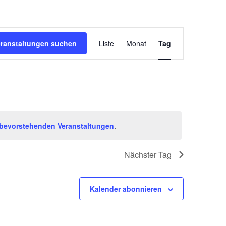
Veranstal
eranstaltungen suchen
Liste
Monat
Tag
Ansichten
Navigatio
bevorstehenden Veranstaltungen
.
Nächster Tag
Kalender abonnieren