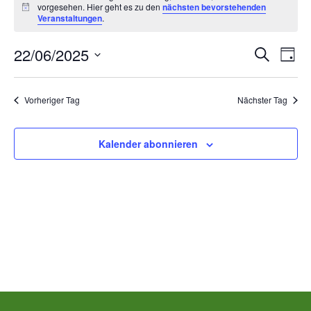
vorgesehen. Hier geht es zu den
nächsten bevorstehenden
für
Hinweis
Veranstaltungen
.
Sonntag,
Ver
V
22/06/2025
Suche
Tag
Datum
Juni
A
Suc
wählen.
Vorheriger Tag
Nächster Tag
N
22nd,
und
2025
Kalender abonnieren
Ans
00:00
Nav