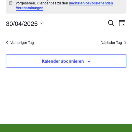
vorgesehen. Hier geht es zu den
nächsten bevorstehenden
für
Hinweis
Veranstaltungen
.
Mittwoch,
Ver
V
30/04/2025
Suche
Tag
Datum
April
A
Suc
wählen.
Vorheriger Tag
Nächster Tag
N
30th,
und
2025
Kalender abonnieren
Ans
00:00
Nav