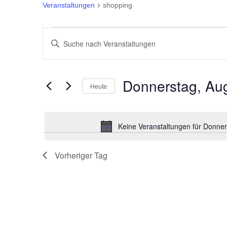
Veranstaltungen
shopping
Veranstaltungen
Veranstaltungen
Bitte
für
Suche
Schlüsselwort
eingeben.
Donnerstag,
und
Donnerstag, Aug
Heute
Suche
August
Ansichten,
Datum
nach
wählen.
Veranstaltungen
6th,
Navigation
Keine Veranstaltungen für Donner
Schlüsselwort.
2026
Vorheriger Tag
00:00