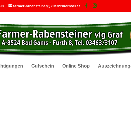
 98
farmer-rabensteiner@kuerbiskernoel.at
chtigungen
Gutschein
Online Shop
Auszeichnung