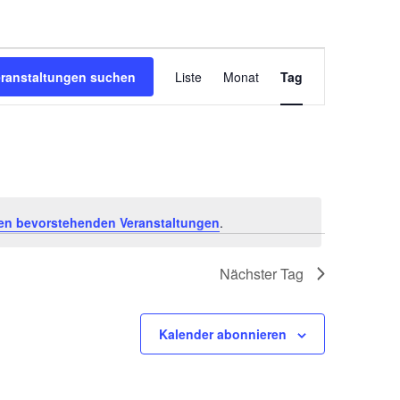
Veranstal
eranstaltungen suchen
Liste
Monat
Tag
Ansichten
Navigatio
en bevorstehenden Veranstaltungen
.
Nächster Tag
Kalender abonnieren