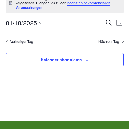
vorgesehen. Hier geht es zu den
nächsten bevorstehenden
für
Hinweis
Veranstaltungen
.
Mittwoch,
Ver
V
01/10/2025
Suche
Tag
Datum
Oktober
A
Suc
wählen.
Vorheriger Tag
Nächster Tag
N
1st,
und
2025
Kalender abonnieren
Ans
00:00
Nav