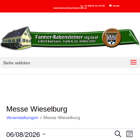
+43 (0)676 412 46 98
farmer-
rabensteiner@kuerbiskernoel.at
Seite wählen
Messe Wieselburg
Veranstaltungen
Messe Wieselburg
Veranstaltungen
Ver
V
06/08/2026
Suche
Monat