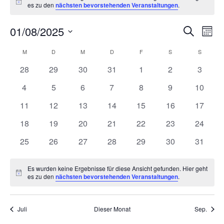
Hinweis
es zu den
nächsten bevorstehenden Veranstaltungen
.
Ver
V
01/08/2025
Suche
Monat
Datum
A
Suc
Kalender
M
MONTAG
D
DIENSTAG
M
MITTWOCH
D
DONNERSTAG
F
FREITAG
S
SAMSTAG
S
SONNT
wählen.
N
0
0
0
0
0
0
0
28
29
30
31
1
2
3
und
von
Veranstaltungen
Veranstaltungen
Veranstaltungen
Veranstaltungen
Veranstaltungen
Veranstaltunge
Veranst
0
0
0
0
0
0
0
4
5
6
7
8
9
10
Ans
Veranstaltungen
Veranstaltungen
Veranstaltungen
Veranstaltungen
Veranstaltungen
Veranstaltungen
Veranstaltunge
Veranst
0
0
0
0
0
0
0
11
12
13
14
15
16
17
Veranstaltungen
Veranstaltungen
Veranstaltungen
Veranstaltungen
Veranstaltungen
Veranstaltungen
Veranst
Nav
0
0
0
0
0
0
0
18
19
20
21
22
23
24
Veranstaltungen
Veranstaltungen
Veranstaltungen
Veranstaltungen
Veranstaltungen
Veranstaltungen
Veranst
0
0
0
0
0
0
0
25
26
27
28
29
30
31
Veranstaltungen
Veranstaltungen
Veranstaltungen
Veranstaltungen
Veranstaltungen
Veranstaltungen
Veranst
Es wurden keine Ergebnisse für diese Ansicht gefunden. Hier geht
Hinweis
es zu den
nächsten bevorstehenden Veranstaltungen
.
Juli
Dieser Monat
Sep.