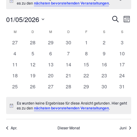
Hinweis
es zu den
nächsten bevorstehenden Veranstaltungen
.
Ver
V
01/05/2026
Suche
Monat
Datum
A
Suc
Kalender
M
MONTAG
D
DIENSTAG
M
MITTWOCH
D
DONNERSTAG
F
FREITAG
S
SAMSTAG
S
SONNT
wählen.
N
0
0
0
0
0
0
0
27
28
29
30
1
2
3
und
von
Veranstaltungen
Veranstaltungen
Veranstaltungen
Veranstaltungen
Veranstaltungen
Veranstaltunge
Veranst
0
0
0
0
0
0
0
4
5
6
7
8
9
10
Ans
Veranstaltungen
Veranstaltungen
Veranstaltungen
Veranstaltungen
Veranstaltungen
Veranstaltungen
Veranstaltunge
Veranst
0
0
0
0
0
0
0
11
12
13
14
15
16
17
Veranstaltungen
Veranstaltungen
Veranstaltungen
Veranstaltungen
Veranstaltungen
Veranstaltungen
Veranst
Nav
0
0
0
0
0
0
0
18
19
20
21
22
23
24
Veranstaltungen
Veranstaltungen
Veranstaltungen
Veranstaltungen
Veranstaltungen
Veranstaltungen
Veranst
0
0
0
0
0
0
0
25
26
27
28
29
30
31
Veranstaltungen
Veranstaltungen
Veranstaltungen
Veranstaltungen
Veranstaltungen
Veranstaltungen
Veranst
Es wurden keine Ergebnisse für diese Ansicht gefunden. Hier geht
Hinweis
es zu den
nächsten bevorstehenden Veranstaltungen
.
Apr.
Dieser Monat
Juni