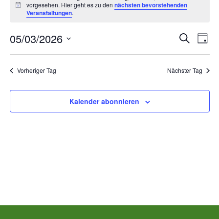
vorgesehen. Hier geht es zu den
nächsten bevorstehenden
für
Hinweis
Veranstaltungen
.
Donnerstag,
Ver
V
05/03/2026
Suche
Tag
Datum
März
A
Suc
wählen.
Vorheriger Tag
Nächster Tag
N
5th,
und
2026
Kalender abonnieren
Ans
00:00
Nav