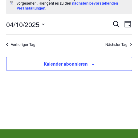
vorgesehen. Hier geht es zu den
nächsten bevorstehenden
für
Hinweis
Veranstaltungen
.
Samstag,
Ver
V
04/10/2025
Suche
Tag
Datum
Oktober
A
Suc
wählen.
Vorheriger Tag
Nächster Tag
N
4th,
und
2025
Kalender abonnieren
Ans
00:00
Nav