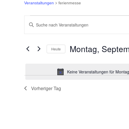
Veranstaltungen
ferienmesse
Veranstaltungen
Veranstaltungen
Bitte
für
Suche
Schlüsselwort
eingeben.
Montag,
und
Montag, Septem
Heute
Suche
September
Ansichten,
Datum
nach
wählen.
Veranstaltungen
1st,
Navigation
Keine Veranstaltungen für Monta
Schlüsselwort.
2025
Vorheriger Tag
00:00