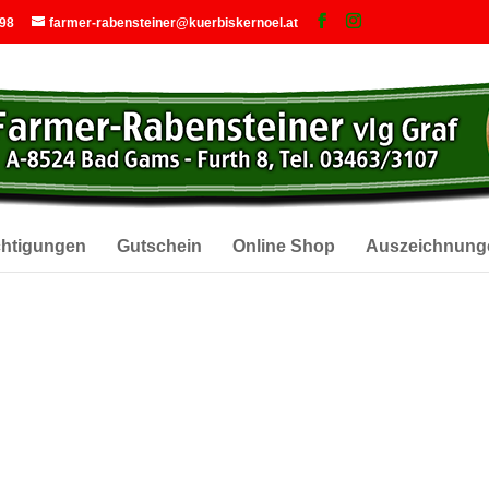
 98
farmer-rabensteiner@kuerbiskernoel.at
chtigungen
Gutschein
Online Shop
Auszeichnung