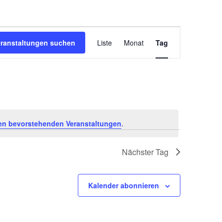
Veranstal
eranstaltungen suchen
Liste
Monat
Tag
Ansichten
Navigatio
en bevorstehenden Veranstaltungen
.
Nächster Tag
Kalender abonnieren