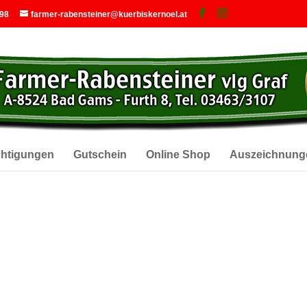
 98
farmer-rabensteiner@kuerbiskernoel.at
chtigungen
Gutschein
Online Shop
Auszeichnung