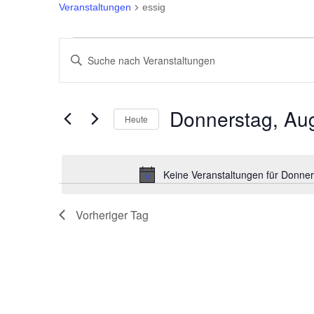
Veranstaltungen
essig
Veranstaltungen
Veranstaltungen
Bitte
für
Suche
Schlüsselwort
eingeben.
Donnerstag,
und
Donnerstag, Aug
Heute
Suche
August
Ansichten,
Datum
nach
wählen.
Veranstaltungen
7th,
Navigation
Keine Veranstaltungen für Donner
Schlüsselwort.
2025
Vorheriger Tag
00:00