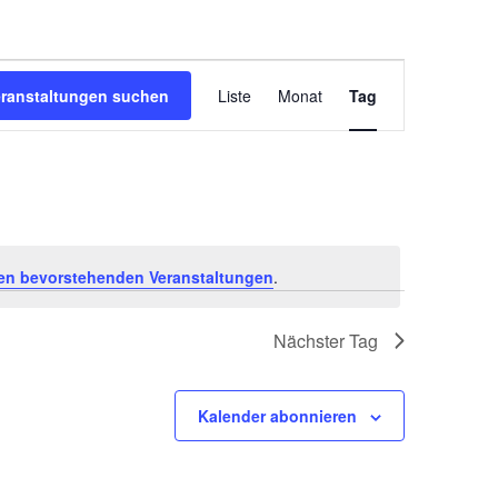
Veranstal
eranstaltungen suchen
Liste
Monat
Tag
Ansichten
Navigatio
en bevorstehenden Veranstaltungen
.
Nächster Tag
Kalender abonnieren