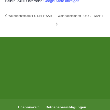
Hallein
,
5400
Österreich
Google Karte anzeigen
Weihnachtsmarkt EO OBERWART
Weihnachtsmarkt EO OBERWART
Erlebniswelt
Betriebsbesichtigungen