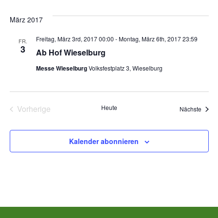
Datum
A
Suc
März 2017
wählen.
N
und
Freitag, März 3rd, 2017 00:00
-
Montag, März 6th, 2017 23:59
FR.
3
Ab Hof Wieselburg
Ans
Messe Wieselburg
Volksfestplatz 3, Wieselburg
Nav
Vorherige
Heute
Veran
Nächste
Veranstaltungen
Kalender abonnieren