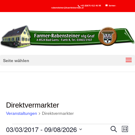
+43 (0)676 412 46 98
farmer-
rabensteiner@kuerbiskernoel.at
Seite wählen
Direktvermarkter
Veranstaltungen
Direktvermarkter
Veranstaltungen
Ver
V
03/03/2017
 - 
09/08/2026
Suche
Liste