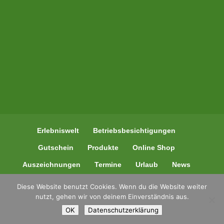
Erlebniswelt
Betriebsbesichtigungen
Gutschein
Produkte
Online Shop
Auszeichnungen
Termine
Urlaub
News
Kontakt
Diese Website benutzt Cookies. Wenn du die Website weiter
nutzt, gehen wir von deinem Einverständnis aus.
OK
Datenschutzerklärung