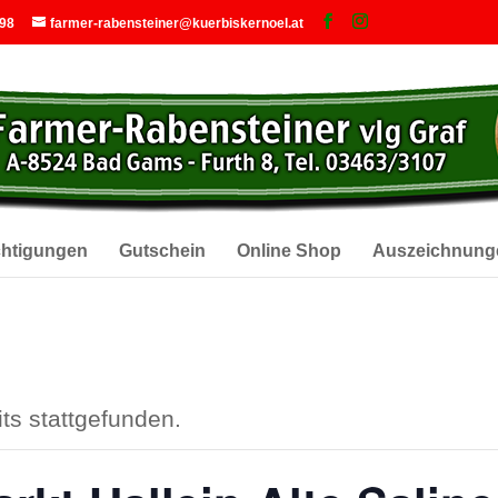
 98
farmer-rabensteiner@kuerbiskernoel.at
chtigungen
Gutschein
Online Shop
Auszeichnung
ts stattgefunden.