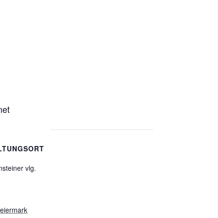
net
LTUNGSORT
teiner vlg.
teiermark