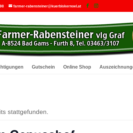
 98
farmer-rabensteiner@kuerbiskernoel.at
chtigungen
Gutschein
Online Shop
Auszeichnung
ts stattgefunden.