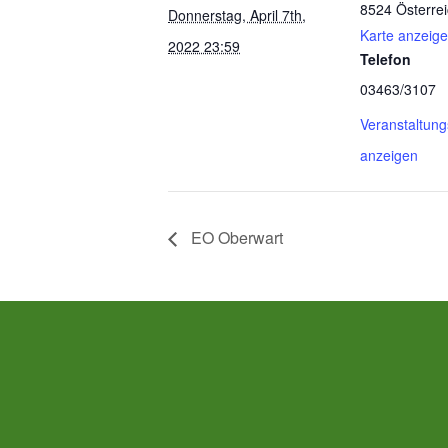
8524
Österre
Donnerstag, April 7th,
Karte anzeig
2022 23:59
Telefon
03463/3107
Veranstaltung
anzeigen
EO Oberwart