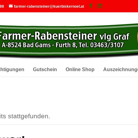
 98
farmer-rabensteiner@kuerbiskernoel.at
chtigungen
Gutschein
Online Shop
Auszeichnung
ts stattgefunden.