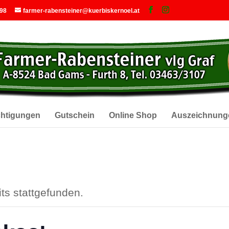
 98
farmer-rabensteiner@kuerbiskernoel.at
chtigungen
Gutschein
Online Shop
Auszeichnung
ts stattgefunden.