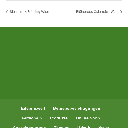
Steiermark Frühling Wien
Blühendes Österreich Wels
Erlebniswelt
Betriebsbesichtigungen
Gutschein
Produkte
Online Shop
Auszeichnungen
Termine
Urlaub
News