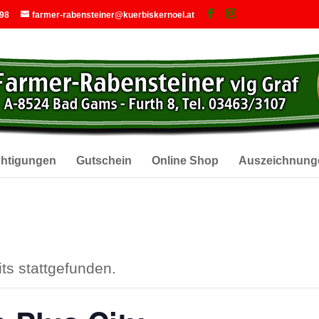
 98
farmer-rabensteiner@kuerbiskernoel.at
chtigungen
Gutschein
Online Shop
Auszeichnung
ts stattgefunden.