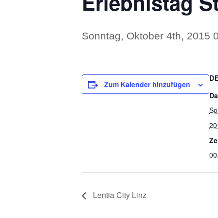
Erlebnistag St
Sonntag, Oktober 4th, 2015 0
D
Zum Kalender hinzufügen
Da
So
20
Ze
00
Lentia City Linz