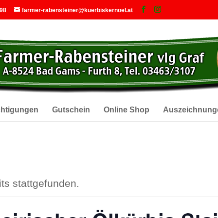
 98
farmer-rabensteiner@kuerbiskernoel.at
chtigungen
Gutschein
Online Shop
Auszeichnung
ts stattgefunden.