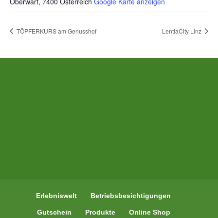
Oberwart
,
7400
Österreich
Google Karte anzeigen
TÖPFERKURS am Genusshof
LentiaCity Linz
Erlebniswelt
Betriebsbesichtigungen
Gutschein
Produkte
Online Shop