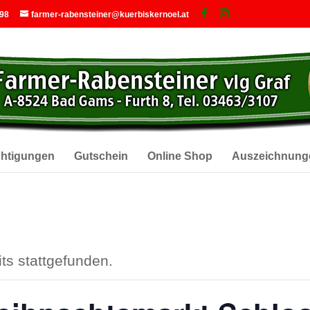
 98
farmer-rabensteiner@kuerbiskernoel.at
chtigungen
Gutschein
Online Shop
Auszeichnung
ts stattgefunden.