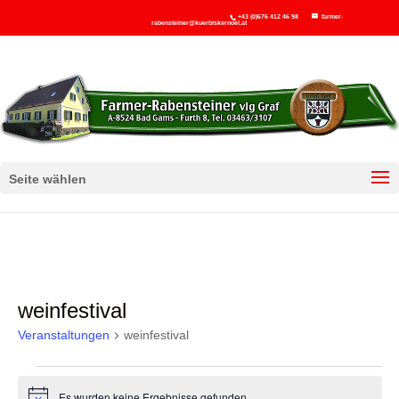
+43 (0)676 412 46 98
farmer-
rabensteiner@kuerbiskernoel.at
Seite wählen
weinfestival
Veranstaltungen
weinfestival
Veranstaltungen
Es wurden keine Ergebnisse gefunden.