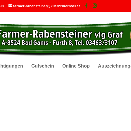
 98
farmer-rabensteiner@kuerbiskernoel.at
chtigungen
Gutschein
Online Shop
Auszeichnung