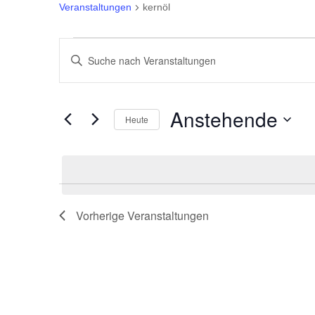
Veranstaltungen
kernöl
Veranstaltungen
Veranstaltungen
Bitte
Suche
Schlüsselwort
eingeben.
und
Anstehende
Heute
Suche
Ansichten,
Datum
nach
wählen.
Veranstaltungen
Navigation
Schlüsselwort.
Vorherige
Veranstaltungen