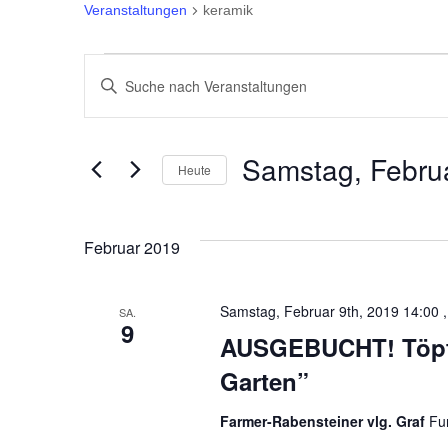
Veranstaltungen
keramik
Veranstaltungen
Veranstaltungen
Bitte
Suche
Schlüsselwort
eingeben.
und
Samstag, Februa
Heute
Suche
Ansichten,
Datum
nach
wählen.
Veranstaltungen
Navigation
Februar 2019
Schlüsselwort.
Samstag, Februar 9th, 2019 14:00 ,
SA.
9
AUSGEBUCHT! Töpfe
Garten”
Farmer-Rabensteiner vlg. Graf
Fu