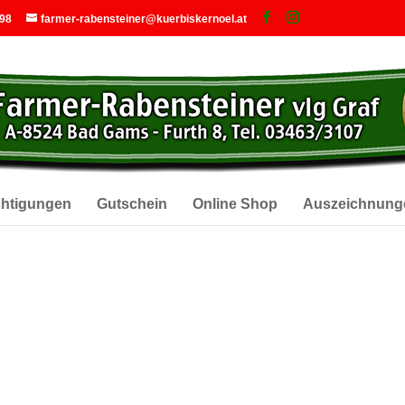
 98
farmer-rabensteiner@kuerbiskernoel.at
chtigungen
Gutschein
Online Shop
Auszeichnung