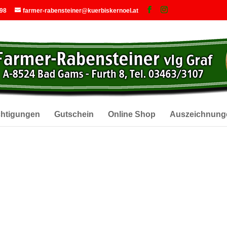
 98
farmer-rabensteiner@kuerbiskernoel.at
chtigungen
Gutschein
Online Shop
Auszeichnung