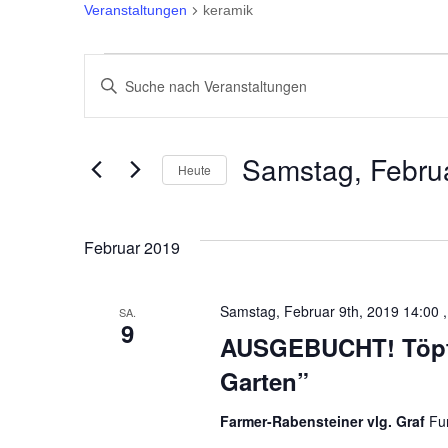
Veranstaltungen
keramik
Veranstaltungen
Veranstaltungen
Bitte
Suche
Schlüsselwort
eingeben.
und
Samstag, Februa
Heute
Suche
Ansichten,
Datum
nach
wählen.
Veranstaltungen
Navigation
Februar 2019
Schlüsselwort.
Samstag, Februar 9th, 2019 14:00 ,
SA.
9
AUSGEBUCHT! Töpfe
Garten”
Farmer-Rabensteiner vlg. Graf
Fu