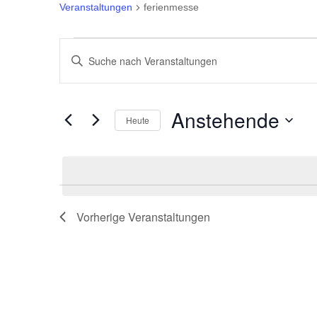
Veranstaltungen
ferienmesse
Veranstaltungen
Veranstaltungen
Bitte
Suche
Schlüsselwort
eingeben.
und
Anstehende
Heute
Suche
Ansichten,
Datum
nach
wählen.
Veranstaltungen
Navigation
Schlüsselwort.
Vorherige
Veranstaltungen