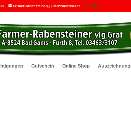
 98
farmer-rabensteiner@kuerbiskernoel.at
chtigungen
Gutschein
Online Shop
Auszeichnung